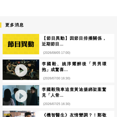
更多消息
【節目異動】因節目排播關係，
近期節目...
(2026/08/05 17:00)
李國毅、姚淳耀醉後「男男環
抱」成驚喜...
(2026/07/30 16:30)
李國毅飛車追查黃迪揚綁架案驚
見「人骨...
(2026/07/25 16:30)
《機智醫生》友情變調？！鄭敬