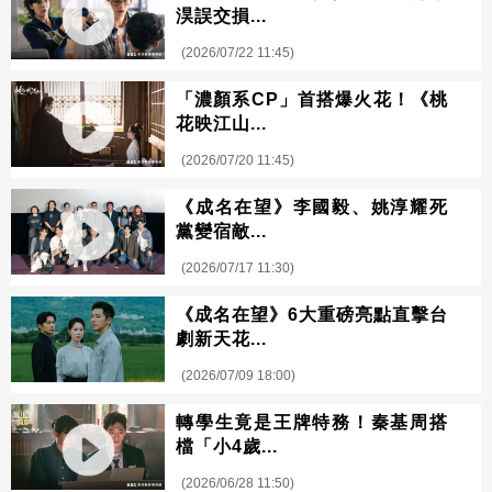
淏誤交損...
(2026/07/22 11:45)
「濃顏系CP」首搭爆火花！《桃
花映江山...
(2026/07/20 11:45)
《成名在望》李國毅、姚淳耀死
黨變宿敵...
(2026/07/17 11:30)
《成名在望》6大重磅亮點直擊台
劇新天花...
(2026/07/09 18:00)
轉學生竟是王牌特務！秦基周搭
檔「小4歲...
(2026/06/28 11:50)