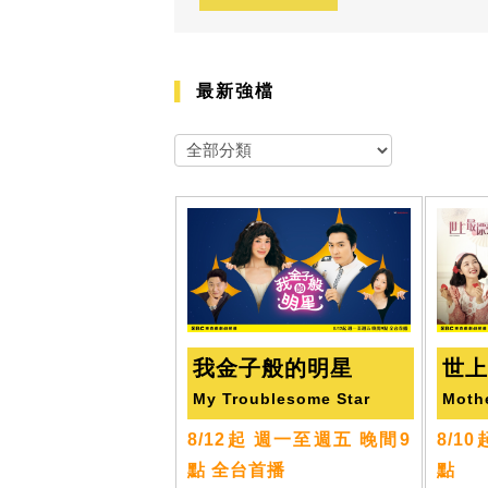
最新強檔
我金子般的明星
世
My Troublesome Star
Moth
8/12起 週一至週五 晚間9
8/1
點 全台首播
點