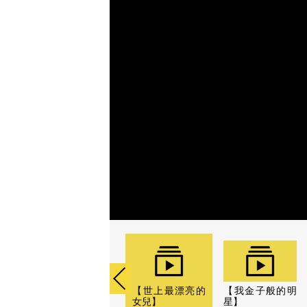
【世上最漂亮的
【我金子般的明
女兒】
星】