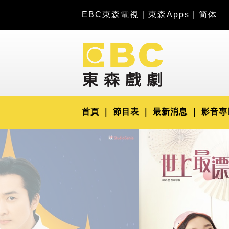
EBC東森電視
｜
東森Apps
｜
简体
首頁
節目表
最新消息
影音專