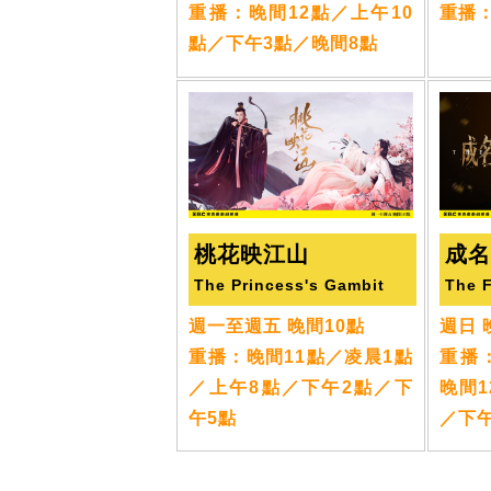
重播：晚間12點／上午10
重播
點／下午3點／晚間8點
桃花映江山
成
The Princess's Gambit
The 
週一至週五 晚間10點
週日 
重播：晚間11點／凌晨1點
重播
／上午8點／下午2點／下
晚間1
午5點
／下