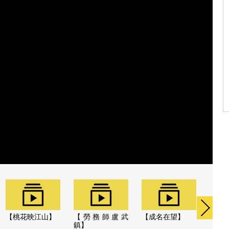
【桃花映江山】
【勞務師盧武
【成名在望】
【優
鎮】