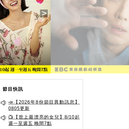
節目快訊
📣【2026年8份節目異動訊息】
0805更新
📺【世上最漂亮的女兒】8/10起
週一至週五 晚間7點