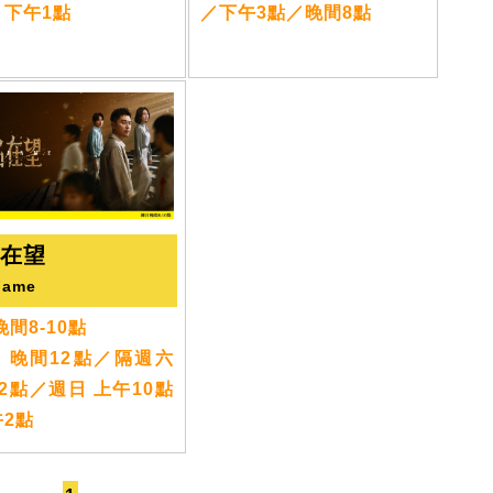
：下午1點
／下午3點／晚間8點
名在望
Fame
晚間8-10點
：晚間12點／隔週六
2點／週日 上午10點
午2點