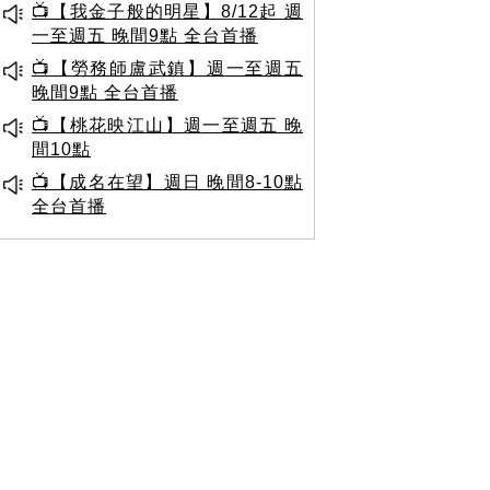
📺【我金子般的明星】8/12起 週
一至週五 晚間9點 全台首播
📺【勞務師盧武鎮】週一至週五
晚間9點 全台首播
📺【桃花映江山】週一至週五 晚
間10點
📺【成名在望】週日 晚間8-10點
全台首播
質台劇】
【柳舟記】
【最新預告看這
裡】