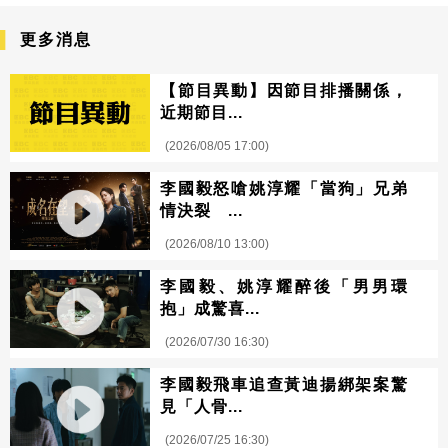
更多消息
【節目異動】因節目排播關係，
近期節目...
(2026/08/05 17:00)
李國毅怒嗆姚淳耀「當狗」兄弟
情決裂 ...
(2026/08/10 13:00)
李國毅、姚淳耀醉後「男男環
抱」成驚喜...
(2026/07/30 16:30)
李國毅飛車追查黃迪揚綁架案驚
見「人骨...
(2026/07/25 16:30)