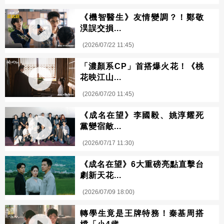
《機智醫生》友情變調？！鄭敬
淏誤交損...
(2026/07/22 11:45)
「濃顏系CP」首搭爆火花！《桃
花映江山...
(2026/07/20 11:45)
《成名在望》李國毅、姚淳耀死
黨變宿敵...
(2026/07/17 11:30)
《成名在望》6大重磅亮點直擊台
劇新天花...
(2026/07/09 18:00)
轉學生竟是王牌特務！秦基周搭
檔「小4歲...