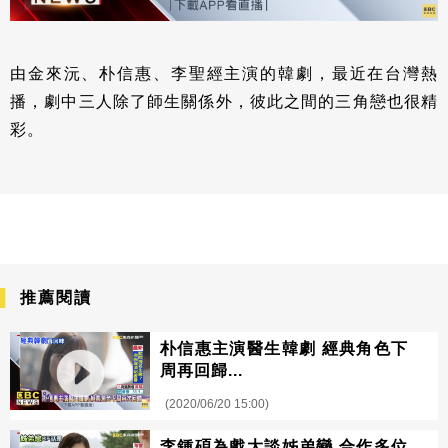
由金來沅、朴信惠、李聖經主演的韓劇，最近在台灣熱
播，劇中三人除了師生關係外，彼此之間的三角戀也很精
彩。
推薦閱讀
朴信惠主演醫生韓劇 經典角色下
周再回歸...
(2020/06/20 15:00)
李鍾碩為戲大談姊弟戀 合作多位