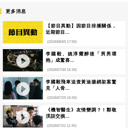
更多消息
【節目異動】因節目排播關係，
近期節目...
(2026/08/05 17:00)
李國毅、姚淳耀醉後「男男環
抱」成驚喜...
(2026/07/30 16:30)
李國毅飛車追查黃迪揚綁架案驚
見「人骨...
(2026/07/25 16:30)
《機智醫生》友情變調？！鄭敬
淏誤交損...
(2026/07/22 11:45)