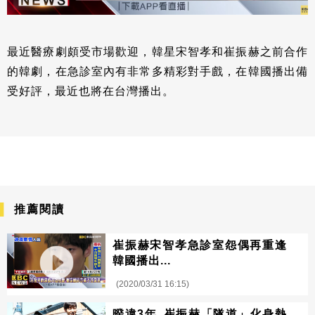
最近醫療劇頗受市場歡迎，韓星宋智孝和崔振赫之前合作
的韓劇，在急診室內有非常多精彩對手戲，在韓國播出備
受好評，最近也將在台灣播出。
推薦閱讀
崔振赫宋智孝急診室怨偶再重逢
韓國播出...
(2020/03/31 16:15)
暌違3年 崔振赫「隧道」化身熱