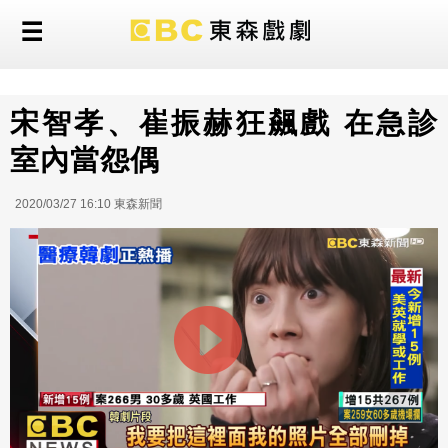
宋智孝、崔振赫狂飆戲 在急診
室內當怨偶
2020/03/27 16:10 東森新聞