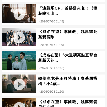
「濃顏系CP」首搭爆火花！《桃
花映江山...
(2026/07/20 11:45)
《成名在望》李國毅、姚淳耀死
黨變宿敵...
(2026/07/17 11:30)
《成名在望》6大重磅亮點直擊台
劇新天花...
(2026/07/09 18:00)
轉學生竟是王牌特務！秦基周搭
檔「小4歲...
(2026/06/28 11:50)
《成名在望》李國毅、姚淳耀昔
日好友諜...