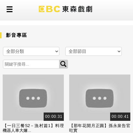
影音專區
00:00:31
00:00:41
【一日三餐S2－漁村篇1】料理
【那年花開月正圓】孫永泉告官
機器人車大嬸...
吐實