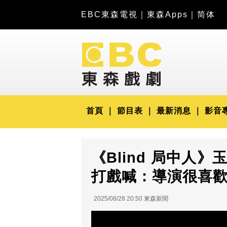
EBC東森電視
｜
東森Apps
｜
简体
首頁
節目表
最新消息
影音
《Blind 局中人
打戲喊：導演很喜
2025/08/28 20:50 東森新聞