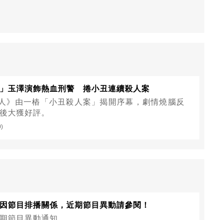
」玉澤演飾熱血刑警 捲小丑連續殺人案
 局中人》由一樁「小丑殺人案」揭開序幕，劇情燒腦反
後大獲好評。
0)
因節目排播關係，近期節目異動請參閱！
期節目異動通知