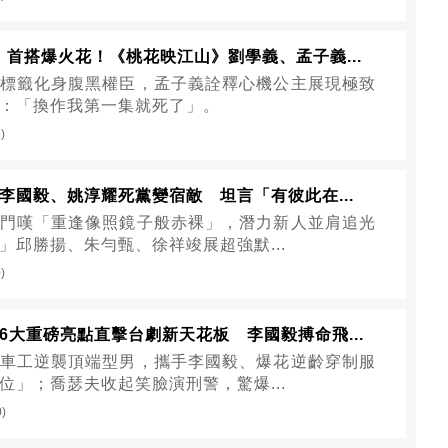
」首搭爆火花！《桃花映江山》劉學義、孟子義...
標籤化身腹黑權臣，孟子義詮釋心機公主展現極致
：「換作我第一集就死了」。
)
李國毅、姚淳耀死黨變宿敵 坦言「有彼此在...
門嘆「重逢像照鏡子般赤裸」，潛力新人並肩追光
」邱勝揚、朱勻甄、徐祥竣展超強默...
)
6大重磅亮點直擊台劇新天花板 李國毅搏命飛...
車工逆襲頂端型男，攜手李國毅、爆花逆齡穿制服
位」；喬瑟夫收起笑臉演刑警，驚爆...
0)