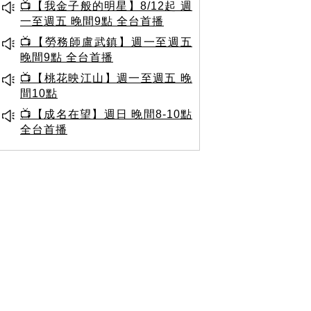
📺【我金子般的明星】8/12起 週
一至週五 晚間9點 全台首播
📺【勞務師盧武鎮】週一至週五
晚間9點 全台首播
📺【桃花映江山】週一至週五 晚
間10點
📺【成名在望】週日 晚間8-10點
全台首播