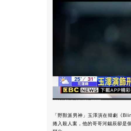
「野獸派男神」玉澤演在韓劇《Bl
捲入殺人案，他的哥哥河錫辰卻是