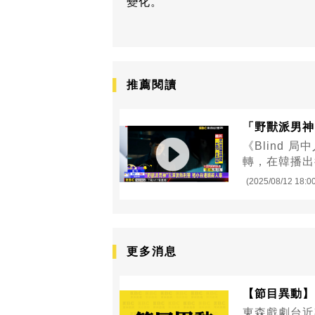
變化。
推薦閱讀
「野獸派男神
《Blind
轉，在韓播出
(2025/08/12 18:0
更多消息
【節目異動】
東森戲劇台近