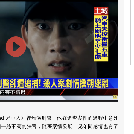
ind 局中人》裡飾演刑警，他在追查案件的過程中意外
個一絲不苟的法官，隨著案情發展，兄弟間感情也有了