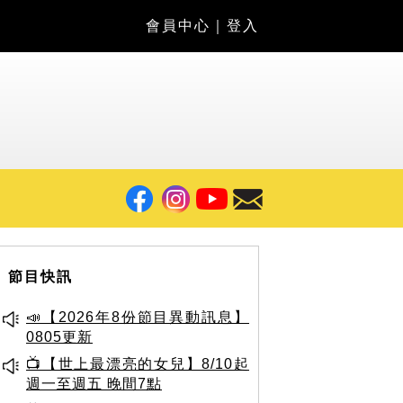
會員中心
｜
登入
節目快訊
📣【2026年8份節目異動訊息】
0805更新
📺【世上最漂亮的女兒】8/10起
週一至週五 晚間7點