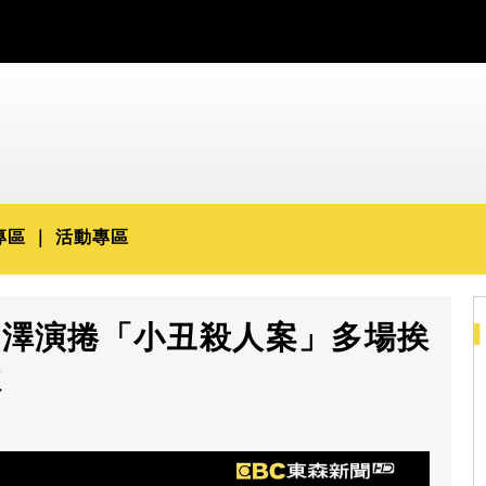
專區
活動專區
》玉澤演捲「小丑殺人案」多場挨
歡