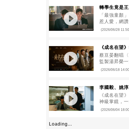
轉學生竟是王
「最強童顏」
惹人愛，網讚
(2026/06/28 11:50
《成名在望》
蔡亘晏翻唱〈
監製湯昇榮一
(2026/06/18 14:0
李國毅、姚淳
《成名在望》
神級掌鏡，一
(2026/06/04 18:0
Loading...