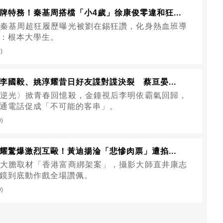
牌特務！秦基周搭檔「小4歲」徐康俊零違和狂...
秦基周超狂履歷曝光被劉在錫狂讚，化身熱血班導
：根本大學生。
)
李國毅、姚淳耀昔日好友諜對諜決裂 蔡亘晏...
逆光〉掀青春回憶殺，金鐘視后李明依霸氣回歸，
通電話促成「不可能的客串」。
0)
耀驚爆激烈互毆！黃迪揚淪「悲慘肉票」遭掐...
大膽取材「香港富商綁架案」，攝影大師直井康志
鏡到底動作戲全場讚佩。
0)