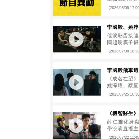
(2026/08/05 17:0
李國毅、姚淳
催淚彩蛋接連
國超硬底子飆
(2026/07/30 16:3
李國毅飛車追
《成名在望》
姚淳耀、蔡亘
(2026/07/25 16:3
《機智醫生》
薛仁雅化身職
學沇演直播主
(2026/07/22 11:45