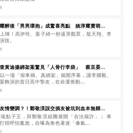
0)
耀醉後「男男環抱」成驚喜亮點 姚淳耀賣萌...
上陣！高伊玲、葉子綺一秒逼哭觀眾，龍天翔、李
演技。
0)
查黃迪揚綁架案驚見「人骨行李袋」 蔡亘晏...
以一場「假車禍、真綁架」揭開序幕，讓李國毅、
晏飾演的昔日高中摯友，在命運推動...
0)
友情變調？！鄭敬淏誤交損友被坑到血本無歸...
場點子王，與鄭敬淏組團展開「合法敲詐」； 車
打招呼怕尷尬，自曝為角色著迷「像氣...
)