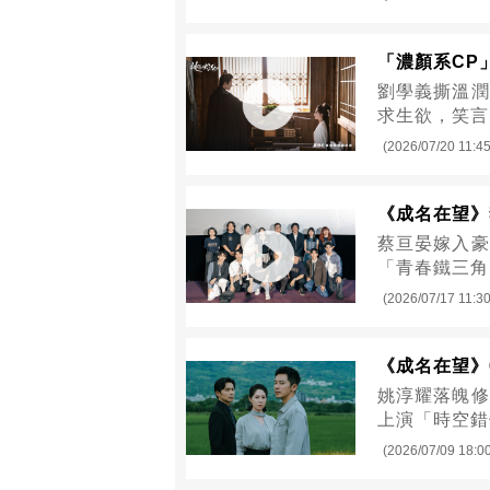
「濃顏系CP
劉學義撕溫潤
求生欲，笑言
(2026/07/20 11:45
《成名在望》
蔡亘晏嫁入豪
「青春鐵三角
(2026/07/17 11:30
《成名在望》
姚淳耀落魄修
上演「時空錯
(2026/07/09 18:0