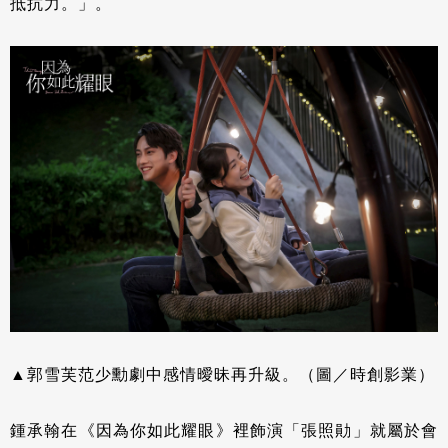
抵抗力。」。
▲郭雪芙范少勳劇中感情曖昧再升級。（圖／時創影業）
鍾承翰在《因為你如此耀眼》裡飾演「張照勛」就屬於會