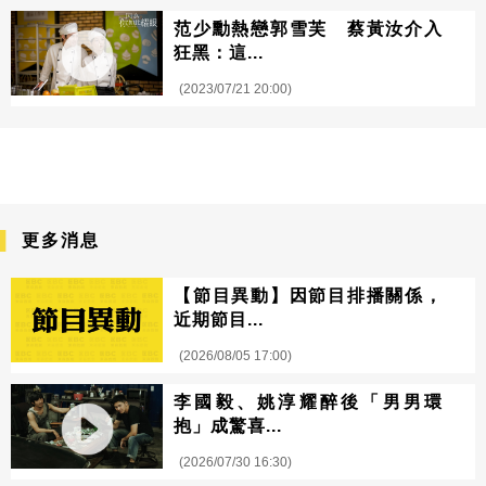
范少勳熱戀郭雪芙 蔡黃汝介入
狂黑：這...
(2023/07/21 20:00)
更多消息
【節目異動】因節目排播關係，
近期節目...
(2026/08/05 17:00)
李國毅、姚淳耀醉後「男男環
抱」成驚喜...
(2026/07/30 16:30)