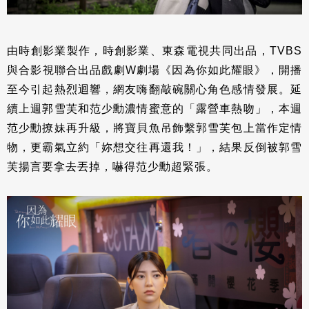
由時創影業製作，時創影業、東森電視共同出品，TVBS
與合影視聯合出品戲劇W劇場《因為你如此耀眼》，開播
至今引起熱烈迴響，網友嗨翻敲碗關心角色感情發展。延
續上週郭雪芙和范少勳濃情蜜意的「露營車熱吻」，本週
范少勳撩妹再升級，將寶貝魚吊飾繫郭雪芙包上當作定情
物，更霸氣立約「妳想交往再還我！」，結果反倒被郭雪
芙揚言要拿去丟掉，嚇得范少勳超緊張。