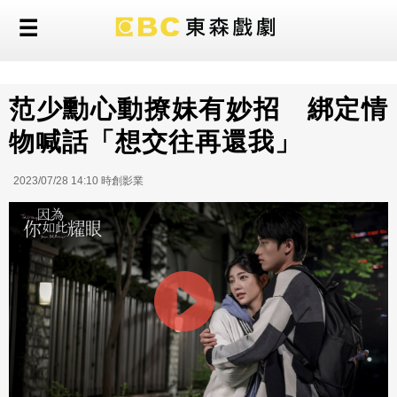
范少勳心動撩妹有妙招 綁定情
物喊話「想交往再還我」
2023/07/28 14:10 時創影業