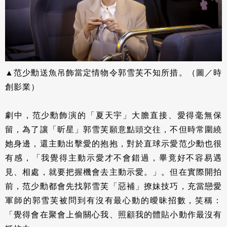
▲范少勳送魚吊飾當定情物令郭雪芙不知所措。（圖／時
創影業）
劇中，范少勳飾演的「夏天宇」大膽直接、愛得毫無保
留，為了讓「昕星」郭雪芙願意點頭交往，不但時常圍繞
她身邊，還主動出擊愛的抱抱，對於直球示愛范少勳也很
有感，「我覺得主動示愛才不會錯過，畢竟好不容易遇
見、相處，就要把握機會去主動示愛。」。但在實際開拍
前，范少勳都會先找郭雪芙「惡補」撩妹技巧，充當戀愛
軍師的郭雪芙被問到有沒有最心動的曖昧招數，笑稱：
「覺得會在聚會上偷關心我、照顧我的體貼小動作最沒有