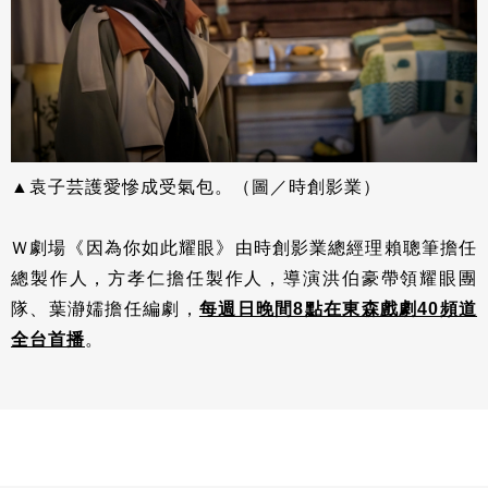
▲袁子芸護愛慘成受氣包。（圖／時創影業）
Ｗ劇場《因為你如此耀眼》由時創影業總經理賴聰筆擔任
總製作人，方孝仁擔任製作人，導演洪伯豪帶領耀眼團
隊、葉瀞嬬擔任編劇，
每週日晚間8點在東森戲劇40頻道
全台首播
。