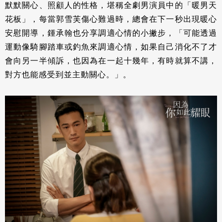
默默關心、照顧人的性格，堪稱全劇男演員中的「暖男天
花板」，每當郭雪芙傷心難過時，總會在下一秒出現暖心
安慰開導，鍾承翰也分享調適心情的小撇步，「可能透過
運動像騎腳踏車或釣魚來調適心情，如果自己消化不了才
會向另一半傾訴，也因為在一起十幾年，有時就算不講，
對方也能感受到並主動關心。」。