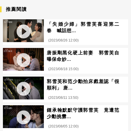
推薦閱讀
「失婚少婦」郭雪芙喜迎第二
春 喊話想...
(2023/08/26 12:00)
唐振剛黑化硬上前妻 郭雪芙自
曝保命妙...
(2023/08/18 15:00)
郭雪芙和范少勳拍床戲羞認「很
順利」 唐...
(2023/08/11 13:50)
鍾承翰默默守護郭雪芙 竟遭范
少勳挑釁...
(2023/08/05 12:00)