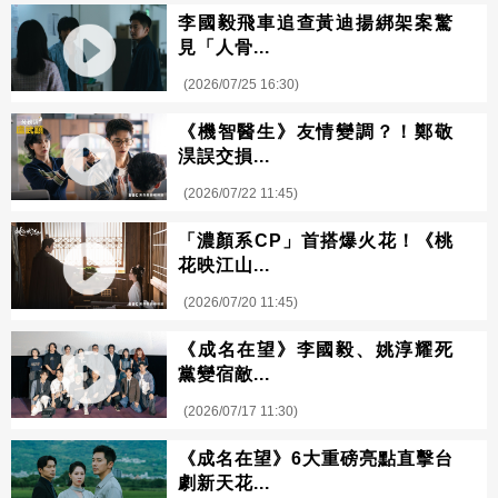
李國毅飛車追查黃迪揚綁架案驚
見「人骨...
(2026/07/25 16:30)
《機智醫生》友情變調？！鄭敬
淏誤交損...
(2026/07/22 11:45)
「濃顏系CP」首搭爆火花！《桃
花映江山...
(2026/07/20 11:45)
《成名在望》李國毅、姚淳耀死
黨變宿敵...
(2026/07/17 11:30)
《成名在望》6大重磅亮點直擊台
劇新天花...