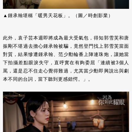
▲鍾承翰堪稱「暖男天花板」。（圖／時創影業）
此外，袁子芸本週即將成為最大受氣包，得知郭雪芙和唐
振剛不堪過去擔心鍾承翰被騙，竟然登門找上郭雪芙當面
對質，結果慘遭鍾承翰、范少勳輪番上陣連珠炮，讓她當
下拍攝差點眼淚失守，直呼實在有夠委屈「連續被3個人
罵，還是忍不住走心覺得難過，尤其當少勳即興說出與劇
本不同的台詞，當下聽到更感錯愕。」。