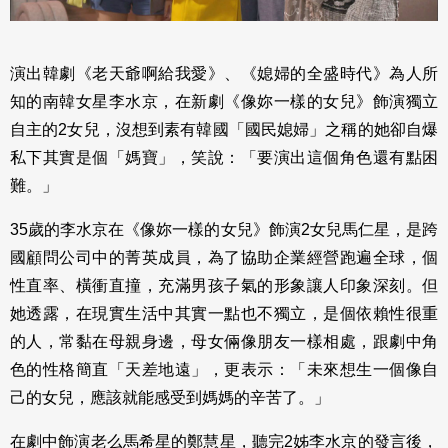
演出韓劇《老天爺啊給我愛》、《媳婦的全盛時代》為人所
知的南韓女星李水京，在新劇《像妳一樣的女兒》飾演獨立
自主的2女兒，沒想到素有韓國「國民媳婦」之稱的她卻自爆
私下其實是個「媽寶」，笑說：「要演出這個角色還有點困
難。」
35歲的李水京在《像妳一樣的女兒》飾演2女兒馬仁星，是跨
國顧問公司中的菁英成員，為了協助企業經營跑遍全球，個
性直率、橫衝直撞，充滿男孩子氣的形象讓人印象深刻。但
她透露，在現實生活中其實一點也不獨立，是個依賴性很重
的人，常黏在母親身邊，母女倆像朋友一樣相處，跟劇中角
色的性格簡直「天差地遠」，更表示：「未來想生一個像自
己的女兒，應該就能感受到媽媽的辛苦了。」
在劇中飾演老么馬希星的鄭慧星，聽完2姊李水京的發言後，