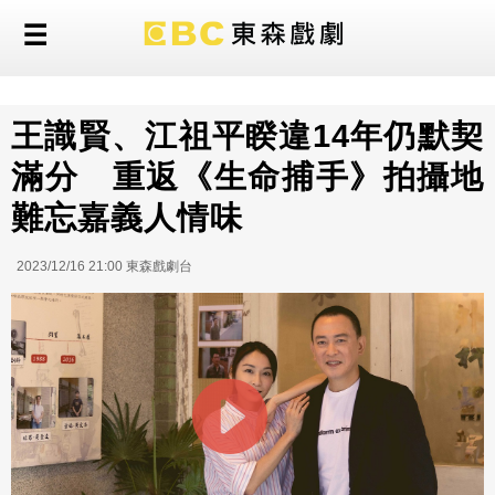
王識賢、江祖平睽違14年仍默契
滿分 重返《生命捕手》拍攝地
難忘嘉義人情味
2023/12/16 21:00 東森戲劇台