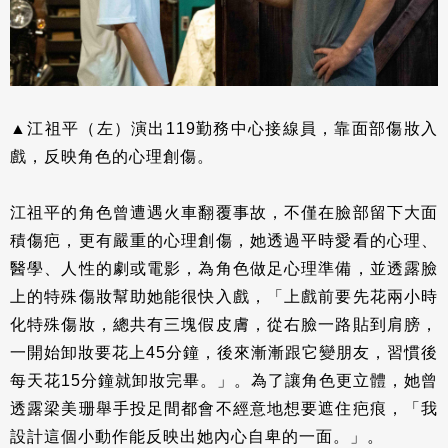
▲江祖平（左）演出119勤務中心接線員，靠面部傷妝入
戲，反映角色的心理創傷。
江祖平的角色曾遭遇火車翻覆事故，不僅在臉部留下大面
積傷疤，更有嚴重的心理創傷，她透過平時愛看的心理、
醫學、人性的劇或電影，為角色做足心理準備，並透露臉
上的特殊傷妝幫助她能很快入戲，「上戲前要先花兩小時
化特殊傷妝，總共有三塊假皮膚，從右臉一路貼到肩膀，
一開始卸妝要花上45分鐘，後來漸漸跟它變朋友，習慣後
每天花15分鐘就卸妝完畢。」。為了讓角色更立體，她曾
透露梁美珊舉手投足間都會不經意地想要遮住疤痕，「我
設計這個小動作能反映出她內心自卑的一面。」。