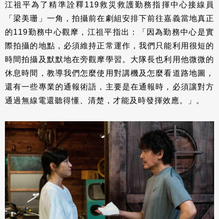
江祖平為了精準詮釋119救災救護勤務指揮中心接線員
「梁美珊」一角，拍攝前在劇組安排下前往嘉義當地真正
的119勤務中心觀摩，江祖平指出：「因為勤務中心是實
際拍攝的地點，必須維持正常運作，我們只能利用很短的
時間拍攝及默默地在旁觀摩學習。大隊長也利用他微微的
休息時間，教導我們怎麼使用對講機及怎麼看道路地圖，
還有一些專業的通報術語，主要是在通報時，必須讓對方
通過無線電還聽得懂、清楚，才能及時發揮效應。」。