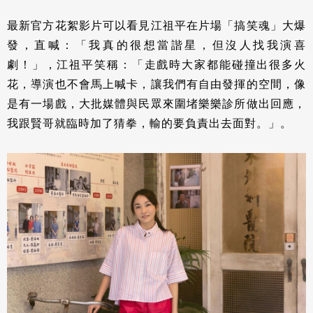
最新官方花絮影片可以看見江祖平在片場「搞笑魂」大爆
發，直喊：「我真的很想當諧星，但沒人找我演喜
劇！」，江祖平笑稱：「走戲時大家都能碰撞出很多火
花，導演也不會馬上喊卡，讓我們有自由發揮的空間，像
是有一場戲，大批媒體與民眾來圍堵樂樂診所做出回應，
我跟賢哥就臨時加了猜拳，輸的要負責出去面對。」。