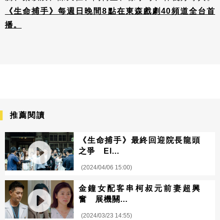
《生命捕手》每週日晚間8點在東森戲劇40頻道全台首
播。
推薦閱讀
《生命捕手》最終回迎院長龍頭
之爭 El...
(2024/04/06 15:00)
金鐘女配客串柯叔元前妻超興
奮 展機關...
(2024/03/23 14:55)