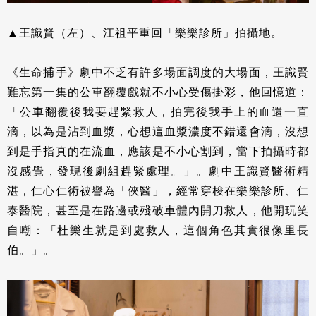
▲王識賢（左）、江祖平重回「樂樂診所」拍攝地。
《生命捕手》劇中不乏有許多場面調度的大場面，王識賢
難忘第一集的公車翻覆戲就不小心受傷掛彩，他回憶道：
「公車翻覆後我要趕緊救人，拍完後我手上的血還一直
滴，以為是沾到血漿，心想這血漿濃度不錯還會滴，沒想
到是手指真的在流血，應該是不小心割到，當下拍攝時都
沒感覺，發現後劇組趕緊處理。」。劇中王識賢醫術精
湛，仁心仁術被譽為「俠醫」，經常穿梭在樂樂診所、仁
泰醫院，甚至是在路邊或殘破車體內開刀救人，他開玩笑
自嘲：「杜樂生就是到處救人，這個角色其實很像里長
伯。」。