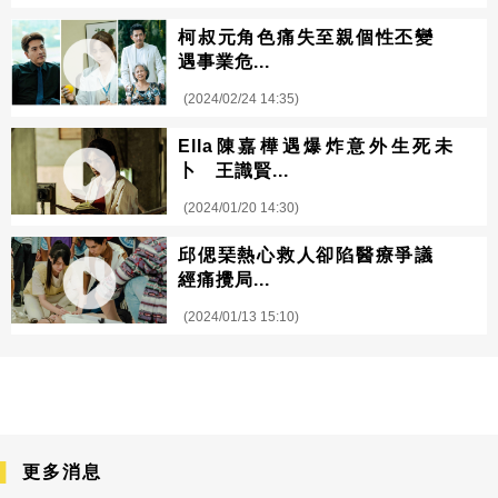
柯叔元角色痛失至親個性丕變
遇事業危...
(2024/02/24 14:35)
Ella陳嘉樺遇爆炸意外生死未
卜 王識賢...
(2024/01/20 14:30)
邱偲琹熱心救人卻陷醫療爭議
經痛攪局...
(2024/01/13 15:10)
更多消息