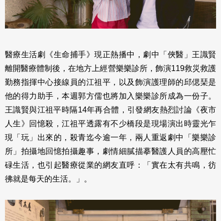
醫療生活劇《生命捕手》現正熱播中，劇中「俠醫」王識賢
離開醫療體制後，在地方上經營樂樂診所，飾演119救災救護
勤務指揮中心接線員的江祖平，以及飾演護理師的邱偲琹是
他的得力助手，本週郭方儒也將加入樂樂診所成為一份子。
王識賢與江祖平時隔14年再合體，引發網友熱烈討論《夜市
人生》回憶殺，江祖平透露有不少橋段是現場演出時靈光乍
現「玩」出來的，殺青迄今逾一年，兩人重返劇中「樂樂診
所」拍攝地回憶拍攝趣事，劇情細膩描摹醫護人員的高壓忙
碌生活，也引起醫療從業的網友直呼：「實在太有共鳴，彷
彿就是每天的生活。」。