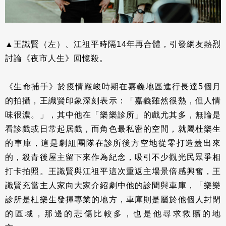
▲王識賢（左）、江祖平時隔14年再合體，引發網友熱烈
討論《夜市人生》回憶殺。
《生命捕手》於疫情嚴峻時期在嘉義地區進行長達5個月
的拍攝，王識賢印象深刻表示：「嘉義雖然很熱，但人情
味很濃。」，其中他在「樂樂診所」的戲尤其多，無論是
看診戲或日常起居戲，而角色最私密的空間，就屬杜樂生
的車庫，這是劇組團隊在診所後方空地從零打造蓋出來
的，殺青後屋主留下來作為紀念，吸引不少觀光民眾爭相
打卡拍照。王識賢與江祖平這次重返主場景倍感興奮，王
識賢充當主人家向大家介紹劇中他的診間與車庫，「樂樂
診所是杜樂生發揮專業的地方，車庫則是屬於他個人封閉
的區域，那邊的悲傷比較多，也是他尋求救贖的地