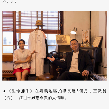
方。」。
▲《生命捕手》在嘉義地區拍攝長達5個月，王識賢
（右）、江祖平難忘嘉義的人情味。