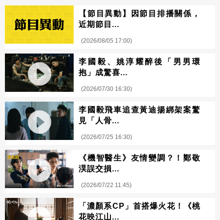
【節目異動】因節目排播關係，
近期節目...
(2026/08/05 17:00)
李國毅、姚淳耀醉後「男男環
抱」成驚喜...
(2026/07/30 16:30)
李國毅飛車追查黃迪揚綁架案驚
見「人骨...
(2026/07/25 16:30)
《機智醫生》友情變調？！鄭敬
淏誤交損...
(2026/07/22 11:45)
「濃顏系CP」首搭爆火花！《桃
花映江山...