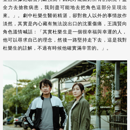
全力去搶救病患，我則盡可能地去把角色這部分呈現出
來。」。劇中杜樂生醫術精湛，卻對救人以外的事情故作
淡然，其實是內心藏有無法說出口的沈重傷痛，王識賢向
角色溫情喊話：「其實杜樂生是一個很幸福與幸運的人，
他可以尋求自己的理念，然後一路堅持走下去，這是我對
杜樂生的註解，不過有時候他確實滿辛苦的。」。