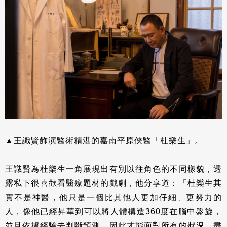
▲王識賢飾演醫術精湛的嘉南平原俠醫「杜樂生」。
王識賢為杜樂生一角展現出有別以往角色的不同樣貌，透
露私下很喜歡看醫療題材的戲劇，他分享道：「杜樂生其
實不是神醫，他只是一個比其他人更加仔細、更努力的
人，像他已經昇華到可以將人體構造360度在腦中盤旋，
並且依據經驗去判斷預測，因此才能面對所有的狀況，盡