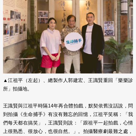
▲江祖平（左起）、總製作人郭建宏、王識賢重回「樂樂診
所」拍攝地。
王識賢與江祖平時隔14年再合體拍戲，默契依舊沒話說，問
到拍攝《生命捕手》有沒有難忘的回憶，江祖平笑稱：「我
們每天都在搞笑」，王識賢則說：「跟祖平一起拍戲，心情
上很熟悉、很放心，也很自然。」。拍攝醫療劇最難之處，