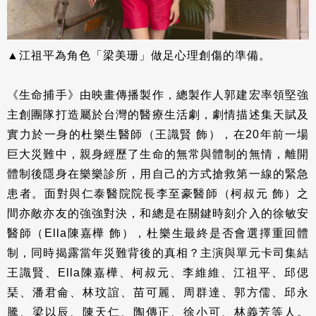
▲江祖平為角色「梁美珊」做足心理創傷的準備。
《生命捕手》由映畫傳播製作，總製作人郭建宏率領堅強
主創團隊打造屬於台灣的醫療生活劇，劇情描述集天賦及
實力於一身的杜樂生醫師（王識賢 飾），在20年前一場
巨大災難中，親身經歷了生命的無常與體制的無情，離開
體制後隱身在樂樂診所，用自己的方式搶救第一線的緊急
患者。面對與仁泰醫院院長李至豪醫師（柯叔元 飾）之
間亦敵亦友的強強對決，和總是在關鍵時刻介入的徐敏安
醫師（Ella陳嘉樺 飾），杜樂生最終是否會選擇重回體
制，同時揭露當年災難背後的真相？主演與單元卡司集結
王識賢、Ella陳嘉樺、柯叔元、李維維、江祖平、邱偲
琹、潘君侖、林玟誼、苗可麗、周群達、郭方儒、邱永
騰、梁以辰、陳天仁、陶傳正、徐小可、林義芳等人。