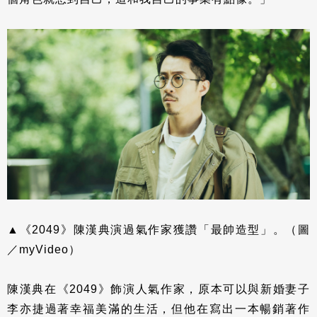
▲《2049》陳漢典演過氣作家獲讚「最帥造型」。（圖
／myVideo）
陳漢典在《2049》飾演人氣作家，原本可以與新婚妻子
李亦捷過著幸福美滿的生活，但他在寫出一本暢銷著作