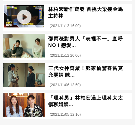
林柏宏新作齊發 首挑大梁接金馬
主持棒
(2021/11/13 16:00)
邵雨薇對男人「表裡不一」直呼
NO！戀愛...
(2021/11/12 20:00)
三代女神齊聚！鄭家榆驚喜當莫
允雯媽 陳...
(2021/11/06 13:50)
「理科男」林柏宏遇上理科太太
暢聊婚姻...
(2021/11/05 12:10)